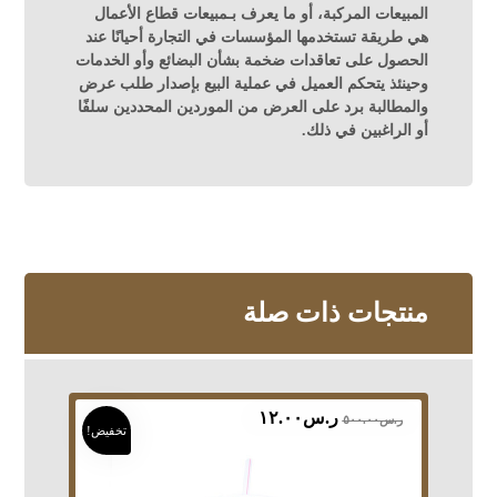
المبيعات المركبة، أو ما يعرف بـمبيعات قطاع الأعمال
هي طريقة تستخدمها المؤسسات في التجارة أحيانًا عند
الحصول على تعاقدات ضخمة بشأن البضائع وأو الخدمات
وحينئذ يتحكم العميل في عملية البيع بإصدار طلب عرض
والمطالبة برد على العرض من الموردين المحددين سلفًا
أو الراغبين في ذلك.
منتجات ذات صلة
ر.س
١٢.٠٠
ر.س
٥٠٠.٠٠
تخفيض!