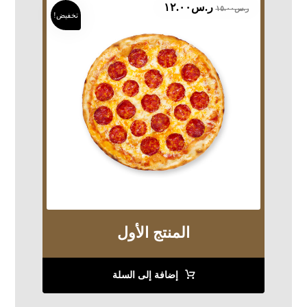
ر.س
١٢.٠٠
ر.س
١٥.٠٠
تخفيض!
المنتج الأول
إضافة إلى السلة