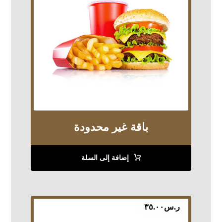
باقة غير محدودة
إضافة إلى السلة
ر.س
٣٥.٠٠