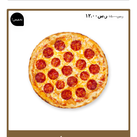
ر.س
١٢.٠٠
ر.س
١٥.٠٠
تخفيض!