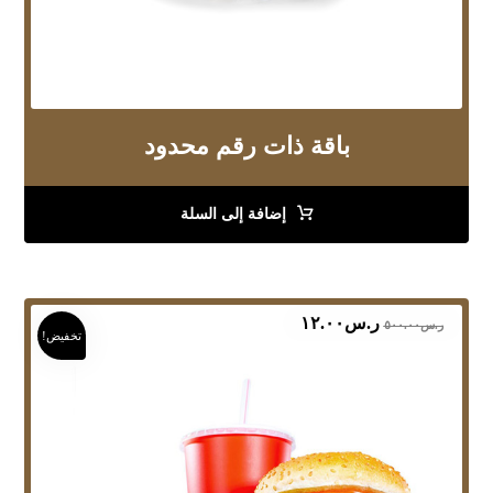
باقة ذات رقم محدود
إضافة إلى السلة
ر.س
١٢.٠٠
ر.س
٥٠٠.٠٠
تخفيض!