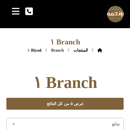
Branch ١
المنتجات
Branch ١
Riyad
Branch ١
عرض ⁦٥⁩ من كل النتائج