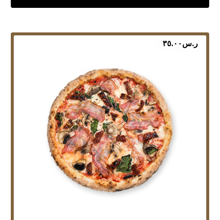
ر.س
٣٥.٠٠