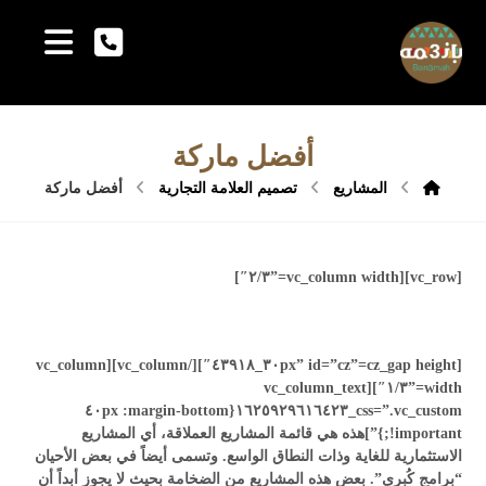
أفضل ماركة
المشاريع
تصميم العلامة التجارية
أفضل ماركة
[vc_row][vc_column width=”٢/٣″]
[cz_gap height=”٣٠px” id=”cz_٤٣٩١٨″][/vc_column][vc_column
width=”١/٣″][vc_column_text
css=”.vc_custom_١٦٢٥٩٢٩٦١٦٤٢٣{margin-bottom: ٤٠px
!important;}”]هذه هي قائمة المشاريع العملاقة، أي المشاريع
الاستثمارية للغاية وذات النطاق الواسع. وتسمى أيضاً في بعض الأحيان
“برامج كُبرى”. بعض هذه المشاريع من الضخامة بحيث لا يجوز أبداً أن