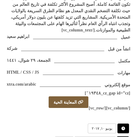
تكون القائمة كاملة. أصبح المشروع الأكثر تكلفة في تاريخ العالم من
حيث تكلفة التضخم النقدي المعدل هو نظام الطرق السريعة بالولايات
المتحدة الأمريكية. المشاريع التي تزيد كلفتها عن بليون دولار أمريكي،
وتجذب انتباه الرأي العام نظراً لتأثيرها الهام على المجتمعات والبيئة
الطبيعية والموازنات.[/vc_column_text]
ابراهيم سعيد
عميل
شركة
انشأ من قبل
الجمعة، ٢٩ شوال، ١٤٤١
مكتمل
HTML / CSS / JS
مهارات
xtra.com/arabic
موقع إلكتروني
[cz_gap id=”cz_١٩٣٤٨″]
المعاينة الحية
[/vc_column][/vc_row]
يونيو ١٠, ٢٠١٧